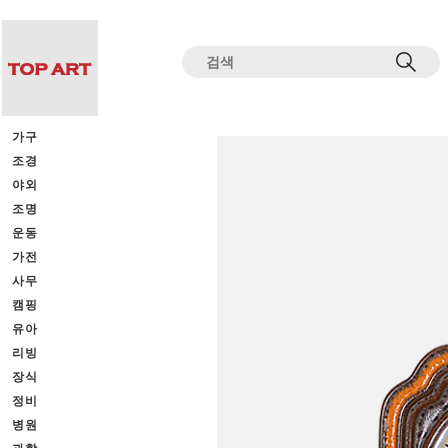
전체상품목록 바로가기
본문 바로가기
가구
조경
야외
조명
운동
가전
사무
캠핑
유아
리빙
장식
정비
병원