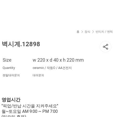
현재 위치
홈
장식
빈티지 / 엔틱
벽시계.12898
Size
w 220 x d 40 x h 220 mm
Quantity
ceramic / 작동O / AA건전지
렌탈대여문의
대여문의
영업시간
"픽업/반납 시간을 지켜주세요"
월~토요일 AM 9:00 ~ PM 7:00
(일요일 휴무)