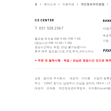
홈
/
회사소개
/
이용약관
/
개인정보처리방침
/
CS CENTER
BANK
T. 031.528.2567
사업
예금주
월요일-토요일:AM 9:00~PM 7:00
기업 :
(점심시간:PM 12:00~1:00)
점심시간에는 픽업, 반납 불가능합니다.
휴무:매주 일요일/신정,구정,추석,크리스마스
※ 주문 전 필독사항 : 픽업 / 반납은 영업시간 안으로 
상호 : 탑아트 주식회사
대표자 : 이미환
사업자 등록번호 
주소 : 12047 경기도 남양주시 오남읍 양지리 783-4 / 
대표자 : 조재중
개인정보관리책임자 :
이미환(topart@to