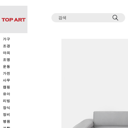
전체상품목록 바로가기
본문 바로가기
가구
조경
야외
조명
운동
가전
사무
캠핑
유아
리빙
장식
정비
병원