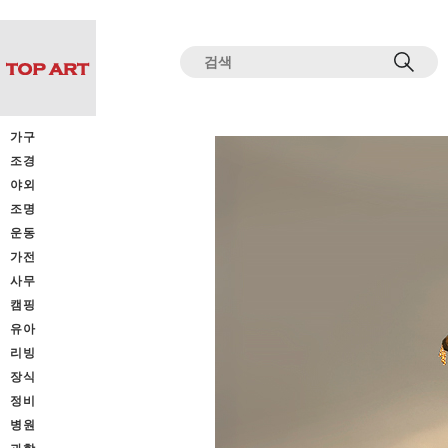
전체상품목록 바로가기
본문 바로가기
가구
조경
야외
조명
운동
가전
사무
캠핑
유아
리빙
장식
정비
병원