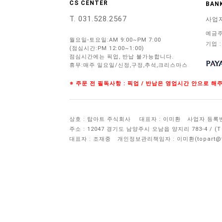
CS CENTER
BANK
T. 031.528.2567
사업
예금주
월요일-토요일:AM 9:00~PM 7:00
기업 :
(점심시간:PM 12:00~1:00)
점심시간에는 픽업, 반납 불가능합니다.
휴무:매주 일요일/신정,구정,추석,크리스마스
※ 주문 전 필독사항 : 픽업 / 반납은 영업시간 안으로 
상호 : 탑아트 주식회사
대표자 : 이미환
사업자 등록번호 
주소 : 12047 경기도 남양주시 오남읍 양지리 783-4 / 
대표자 : 조재중
개인정보관리책임자 :
이미환(topart@to