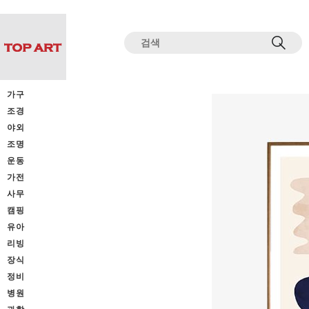
전체상품목록 바로가기
본문 바로가기
가구
조경
야외
조명
운동
가전
사무
캠핑
유아
리빙
장식
정비
병원