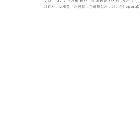
주소 : 12047 경기도 남양주시 오남읍 양지리 783-4 / 
대표자 : 조재중
개인정보관리책임자 :
이미환(topart@to