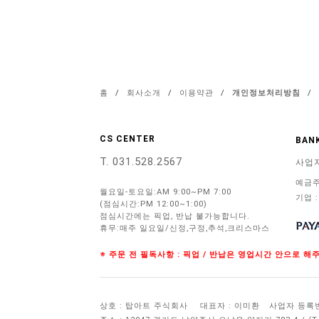
홈
/
회사소개
/
이용약관
/
개인정보처리방침
/
CS CENTER
BANK
T. 031.528.2567
사업
예금주
월요일-토요일:AM 9:00~PM 7:00
기업 :
(점심시간:PM 12:00~1:00)
점심시간에는 픽업, 반납 불가능합니다.
휴무:매주 일요일/신정,구정,추석,크리스마스
※ 주문 전 필독사항 : 픽업 / 반납은 영업시간 안으로 
상호 : 탑아트 주식회사
대표자 : 이미환
사업자 등록번호 