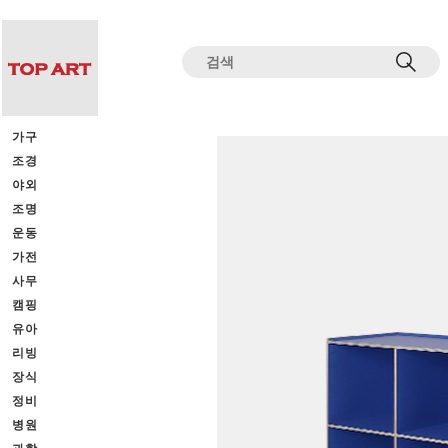
전체상품목록 바로가기
본문 바로가기
가구
조경
야외
조명
운동
가전
사무
캠핑
유아
리빙
장식
정비
병원