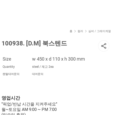
현재 위치
홈
컬러
실버 / 그레이계열
100938. [D.M] 북스텐드
Size
w 450 x d 110 x h 300 mm
Quantity
steel / 재고 2ea
렌탈대여문의
대여문의
영업시간
"픽업/반납 시간을 지켜주세요"
월~토요일 AM 9:00 ~ PM 7:00
(일요일 휴무)