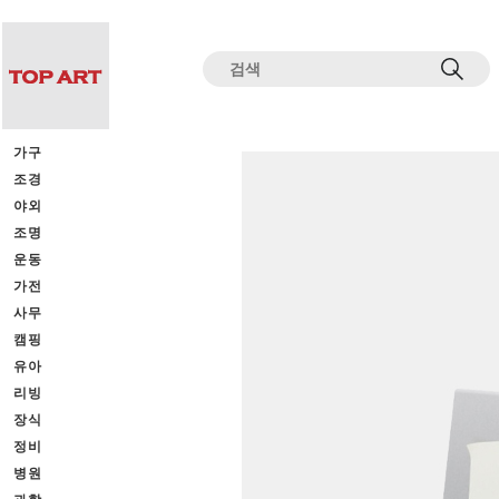
전체상품목록 바로가기
본문 바로가기
가구
조경
야외
조명
운동
가전
사무
캠핑
유아
리빙
장식
정비
병원