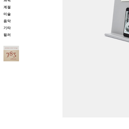
과학
계절
미술
음악
기타
컬러