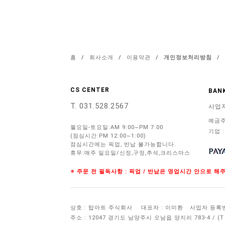
홈
/
회사소개
/
이용약관
/
개인정보처리방침
/
CS CENTER
BANK
T. 031.528.2567
사업
예금주
월요일-토요일:AM 9:00~PM 7:00
기업 :
(점심시간:PM 12:00~1:00)
점심시간에는 픽업, 반납 불가능합니다.
휴무:매주 일요일/신정,구정,추석,크리스마스
※ 주문 전 필독사항 : 픽업 / 반납은 영업시간 안으로 
상호 : 탑아트 주식회사
대표자 : 이미환
사업자 등록번호 
주소 : 12047 경기도 남양주시 오남읍 양지리 783-4 / 