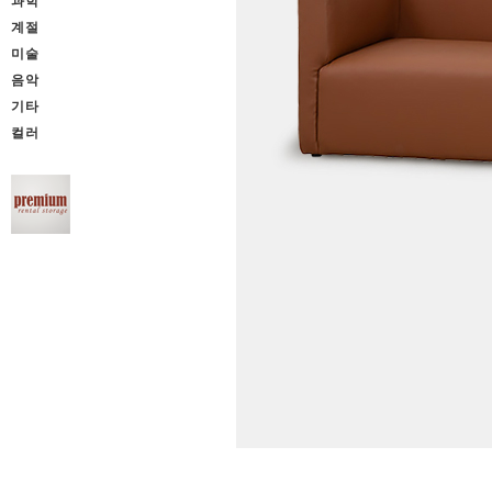
과학
계절
미술
음악
기타
컬러