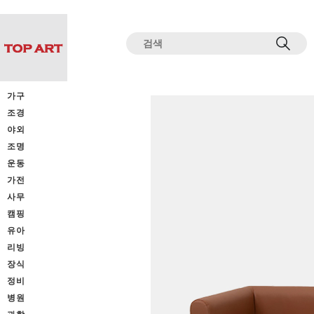
전체상품목록 바로가기
본문 바로가기
가구
조경
야외
조명
운동
가전
사무
캠핑
유아
리빙
장식
정비
병원