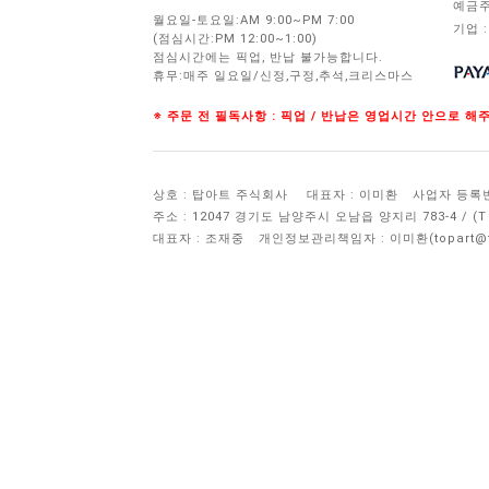
예금주
월요일-토요일:AM 9:00~PM 7:00
기업 :
(점심시간:PM 12:00~1:00)
점심시간에는 픽업, 반납 불가능합니다.
휴무:매주 일요일/신정,구정,추석,크리스마스
※ 주문 전 필독사항 : 픽업 / 반납은 영업시간 안으로 
상호 : 탑아트 주식회사
대표자 : 이미환
사업자 등록번호 
주소 : 12047 경기도 남양주시 오남읍 양지리 783-4 / 
대표자 : 조재중
개인정보관리책임자 :
이미환(topart@to