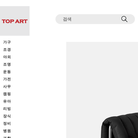
전체상품목록 바로가기
본문 바로가기
가구
조경
야외
조명
운동
가전
사무
캠핑
유아
리빙
장식
정비
병원