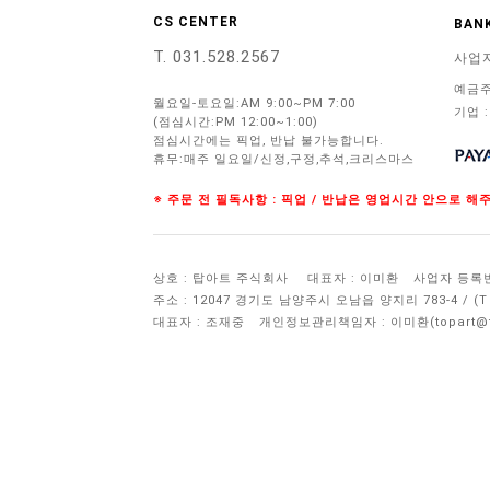
CS CENTER
BANK
T. 031.528.2567
사업
예금주
월요일-토요일:AM 9:00~PM 7:00
기업 :
(점심시간:PM 12:00~1:00)
점심시간에는 픽업, 반납 불가능합니다.
휴무:매주 일요일/신정,구정,추석,크리스마스
※ 주문 전 필독사항 : 픽업 / 반납은 영업시간 안으로 
상호 : 탑아트 주식회사
대표자 : 이미환
사업자 등록번호 
주소 : 12047 경기도 남양주시 오남읍 양지리 783-4 / 
대표자 : 조재중
개인정보관리책임자 :
이미환(topart@to