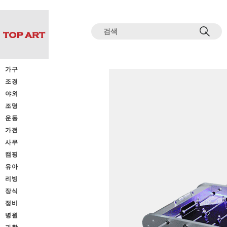
전체상품목록 바로가기
본문 바로가기
가구
조경
야외
조명
운동
가전
사무
캠핑
유아
리빙
장식
정비
병원