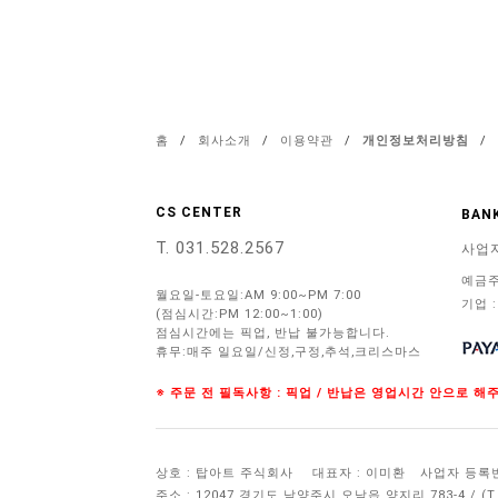
홈
/
회사소개
/
이용약관
/
개인정보처리방침
/
CS CENTER
BANK
T. 031.528.2567
사업
예금주
월요일-토요일:AM 9:00~PM 7:00
기업 :
(점심시간:PM 12:00~1:00)
점심시간에는 픽업, 반납 불가능합니다.
휴무:매주 일요일/신정,구정,추석,크리스마스
※ 주문 전 필독사항 : 픽업 / 반납은 영업시간 안으로 
상호 : 탑아트 주식회사
대표자 : 이미환
사업자 등록번호 
주소 : 12047 경기도 남양주시 오남읍 양지리 783-4 / 