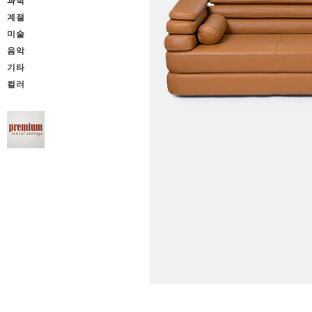
과학
계절
미술
음악
기타
컬러