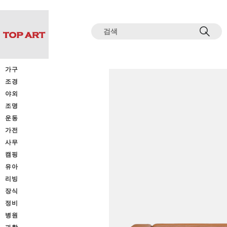
전체상품목록 바로가기
본문 바로가기
가구
조경
야외
조명
운동
가전
사무
캠핑
유아
리빙
장식
정비
병원