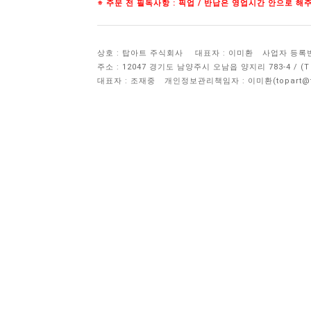
※ 주문 전 필독사항 : 픽업 / 반납은 영업시간 안으로 
상호 : 탑아트 주식회사
대표자 : 이미환
사업자 등록번호 
주소 : 12047 경기도 남양주시 오남읍 양지리 783-4 / 
대표자 : 조재중
개인정보관리책임자 :
이미환(topart@to