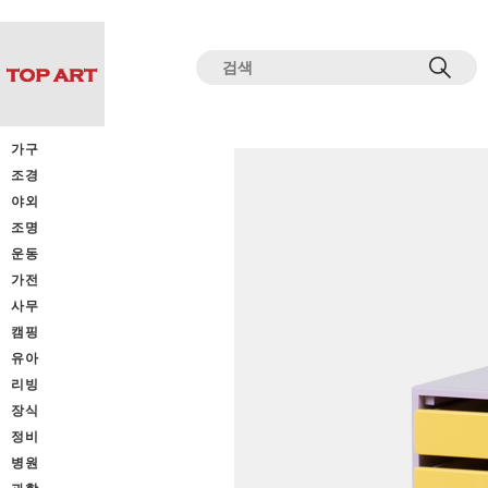
전체상품목록 바로가기
본문 바로가기
가구
조경
야외
조명
운동
가전
사무
캠핑
유아
리빙
장식
정비
병원