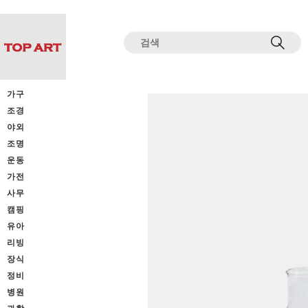
전체상품목록 바로가기
본문 바로가기
가구
조경
야외
조명
운동
가전
사무
캠핑
유아
리빙
장식
정비
병원