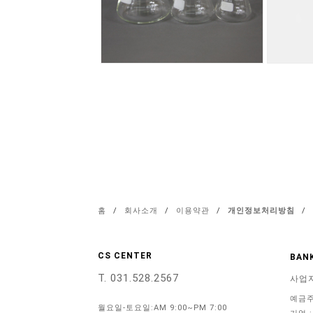
홈
/
회사소개
/
이용약관
/
개인정보처리방침
/
CS CENTER
BANK
T. 031.528.2567
사업
예금주
월요일-토요일:AM 9:00~PM 7:00