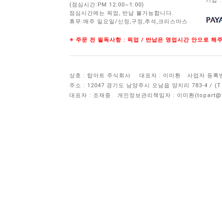
기업 :
(점심시간:PM 12:00~1:00)
점심시간에는 픽업, 반납 불가능합니다.
휴무:매주 일요일/신정,구정,추석,크리스마스
※ 주문 전 필독사항 : 픽업 / 반납은 영업시간 안으로 
상호 : 탑아트 주식회사
대표자 : 이미환
사업자 등록번호 
주소 : 12047 경기도 남양주시 오남읍 양지리 783-4 / 
대표자 : 조재중
개인정보관리책임자 :
이미환(topart@to