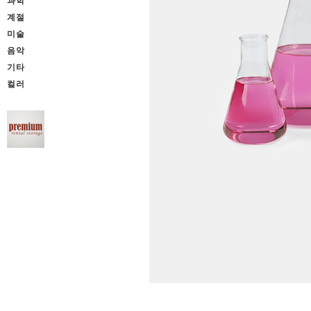
과학
계절
미술
음악
기타
컬러