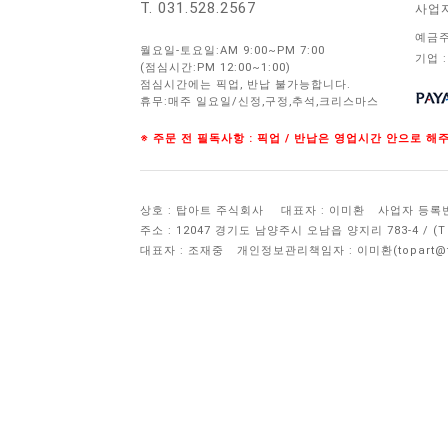
T. 031.528.2567
사업
예금주
월요일-토요일:AM 9:00~PM 7:00
기업 :
(점심시간:PM 12:00~1:00)
점심시간에는 픽업, 반납 불가능합니다.
휴무:매주 일요일/신정,구정,추석,크리스마스
※ 주문 전 필독사항 : 픽업 / 반납은 영업시간 안으로 
상호 : 탑아트 주식회사
대표자 : 이미환
사업자 등록번호 
주소 : 12047 경기도 남양주시 오남읍 양지리 783-4 / 
대표자 : 조재중
개인정보관리책임자 :
이미환(topart@to