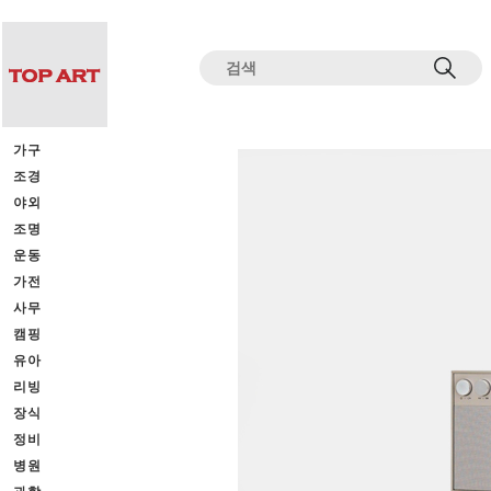
전체상품목록 바로가기
본문 바로가기
가구
조경
야외
조명
운동
가전
사무
캠핑
유아
리빙
장식
정비
병원