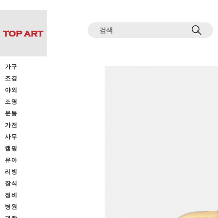
전체상품목록 바로가기
본문 바로가기
가구
조경
야외
조명
운동
가전
사무
캠핑
유아
리빙
장식
정비
병원