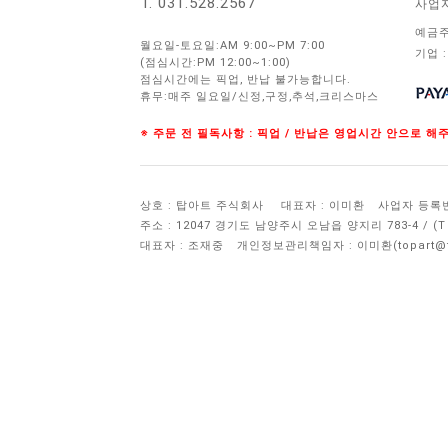
T. 031.528.2567
사업
예금주
월요일-토요일:AM 9:00~PM 7:00
기업 :
(점심시간:PM 12:00~1:00)
점심시간에는 픽업, 반납 불가능합니다.
휴무:매주 일요일/신정,구정,추석,크리스마스
※ 주문 전 필독사항 : 픽업 / 반납은 영업시간 안으로 
상호 : 탑아트 주식회사
대표자 : 이미환
사업자 등록번호 
주소 : 12047 경기도 남양주시 오남읍 양지리 783-4 / 
대표자 : 조재중
개인정보관리책임자 :
이미환(topart@to