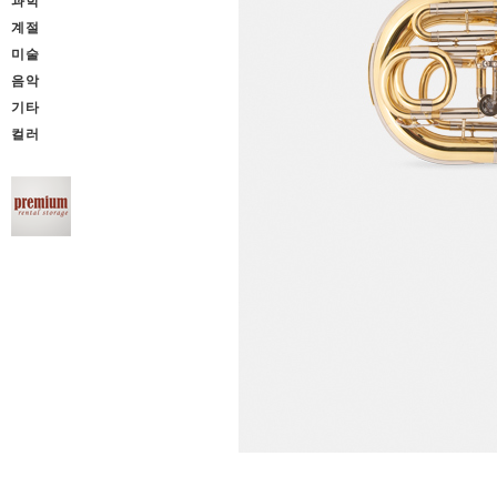
과학
계절
미술
음악
기타
컬러