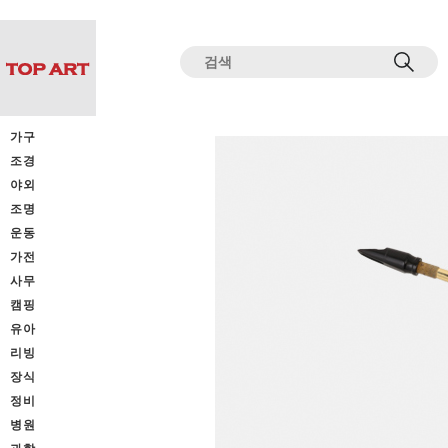
전체상품목록 바로가기
본문 바로가기
가구
조경
야외
조명
운동
가전
사무
캠핑
유아
리빙
장식
정비
병원