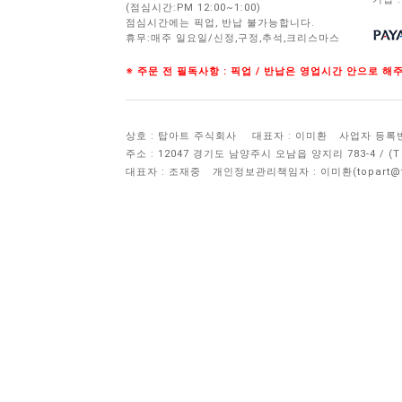
(점심시간:PM 12:00~1:00)
점심시간에는 픽업, 반납 불가능합니다.
휴무:매주 일요일/신정,구정,추석,크리스마스
※ 주문 전 필독사항 : 픽업 / 반납은 영업시간 안으로 
상호 : 탑아트 주식회사
대표자 : 이미환
사업자 등록번호 
주소 : 12047 경기도 남양주시 오남읍 양지리 783-4 / 
대표자 : 조재중
개인정보관리책임자 :
이미환(topart@to