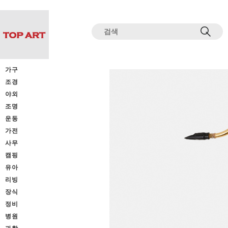
전체상품목록 바로가기
본문 바로가기
가구
조경
야외
조명
운동
가전
사무
캠핑
유아
리빙
장식
정비
병원