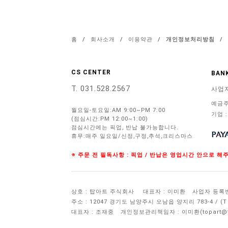
홈
/
회사소개
/
이용약관
/
개인정보처리방침
/
CS CENTER
BANK
T. 031.528.2567
사업
예금주
월요일-토요일:AM 9:00~PM 7:00
기업 :
(점심시간:PM 12:00~1:00)
점심시간에는 픽업, 반납 불가능합니다.
휴무:매주 일요일/신정,구정,추석,크리스마스
※ 주문 전 필독사항 : 픽업 / 반납은 영업시간 안으로 
상호 : 탑아트 주식회사
대표자 : 이미환
사업자 등록번호 
주소 : 12047 경기도 남양주시 오남읍 양지리 783-4 / 
대표자 : 조재중
개인정보관리책임자 :
이미환(topart@to