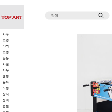
전체상품목록 바로가기
본문 바로가기
가구
조경
야외
조명
운동
가전
사무
캠핑
유아
리빙
장식
정비
병원