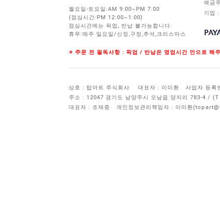
예금주
월요일-토요일:AM 9:00~PM 7:00
기업 :
(점심시간:PM 12:00~1:00)
점심시간에는 픽업, 반납 불가능합니다.
휴무:매주 일요일/신정,구정,추석,크리스마스
※ 주문 전 필독사항 : 픽업 / 반납은 영업시간 안으로 
상호 : 탑아트 주식회사
대표자 : 이미환
사업자 등록번호 
주소 : 12047 경기도 남양주시 오남읍 양지리 783-4 / 
대표자 : 조재중
개인정보관리책임자 :
이미환(topart@to